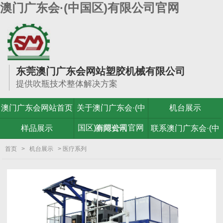
澳门广东会·(中国区)有限公司官网
东莞澳门广东会网站塑胶机械有限公司
提供吹瓶技术整体解决方案
澳门广东会网站首页
关于澳门广东会·(中
机台展示
国区)有限公司官网
样品展示
新闻资讯
联系澳门广东会·(中
国区)有限公司官网
首页
>
机台展示
> 医疗系列