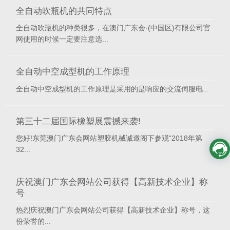
全自动吹瓶机的共同特点
全自动吹瓶机的种类很多，在澳门广东会·(中国区)有限公司官
网使用的时候一定要注意选...
【详细】
全自动中空成型机的工作原理
全自动中空成型机的工作原理是采用的是响应的交流伺服电...
【详细】
第三十二届国际橡塑展震撼来袭!
您好!东莞澳门广东会网站塑胶机械诚邀阁下参观“2018年第
32...
【详细】
庆祝澳门广东会网站公司获得【高新技术企业】称
号
热烈庆祝澳门广东会网站公司获得【高新技术企业】称号，这
份荣誉的...
【详细】